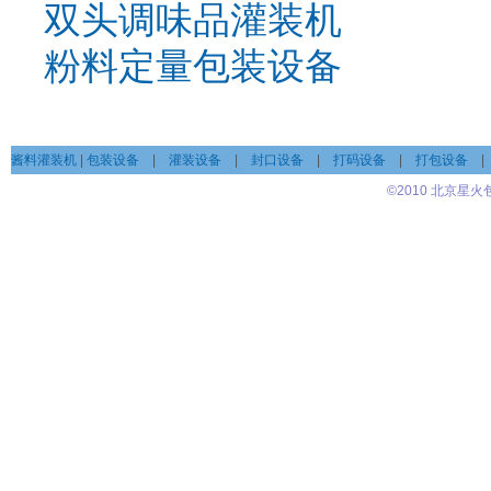
双头调味品灌装机
粉料定量包装设备
酱料灌装机
|
包装设备
|
灌装设备
|
封口设备
|
打码设备
|
打包设备
©2010 北京