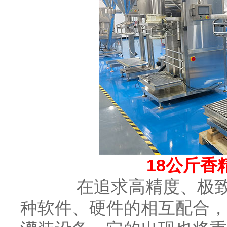
18公斤香
在追求高精度、极致化
种软件、硬件的相互配合，