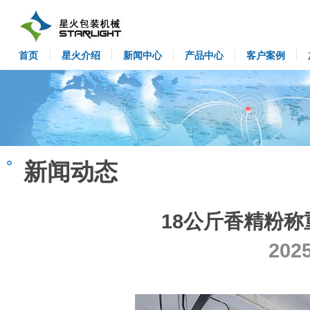
首页
星火介绍
新闻中心
产品中心
客户案例
新闻动态
18公斤香精粉
202